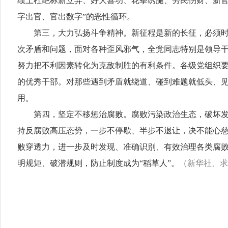
绩上杜绝标新立异、好大喜功、花拳绣腿、劳民伤财、新官
字出官、官出数字”的恶性循环。
第三，大力弘扬斗争精神。新征程是新的长征，必须时刻
次矛盾和问题，面对各种歪风邪气，全党同志特别是领导
努力把不利因素转化为克敌制胜的有利条件。各级党组织
的优秀干部。对那些遇到矛盾就绕道、碰到难题就低头、
用。
第四，坚定不移惩治腐败。腐败污染政治生态，破坏发展
持反腐败高压态势，一步不停歇、半步不退让，决不能心
败穿透力，进一步及时发现、准确识别、有效治理各类腐
明规矩、破潜规则，防止制度成为“稻草人”。
（新华社、求