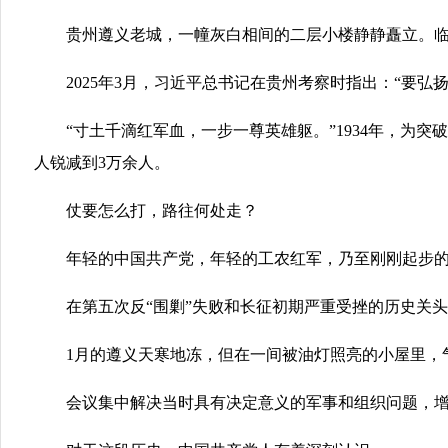
贵州遵义老城，一幢灰白相间的二层小楼静静矗立。临街
2025年3月，习近平总书记在贵州考察时指出：“要弘
“寸土千滴红军血，一步一尊英雄躯。”1934年，为突
人锐减到3万余人。
仗要怎么打，路往何处走？
年轻的中国共产党，年轻的工农红军，乃至刚刚起步的
在第五次反“围剿”失败和长征初期严重受挫的历史关头，1
1月的遵义天寒地冻，但在一间被油灯照亮的小屋里，气
会议集中解决当时具有决定意义的军事和组织问题，增