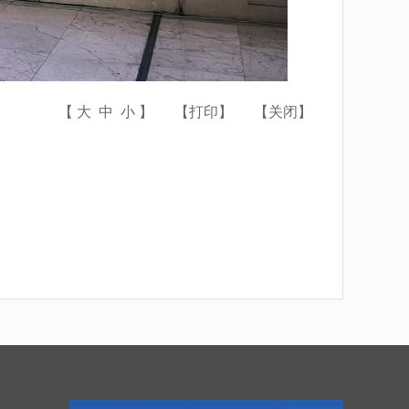
【
大
中
小
】
【
打印
】
【
关闭
】