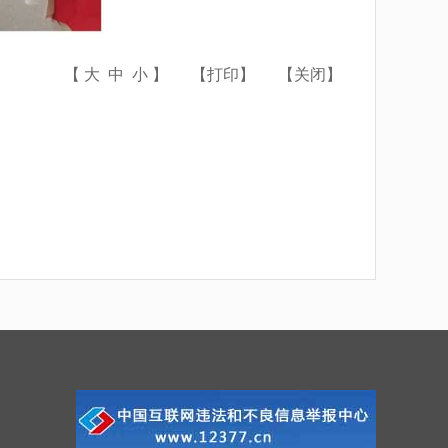
【
大
中
小
】
【
打印
】
【
关闭
】