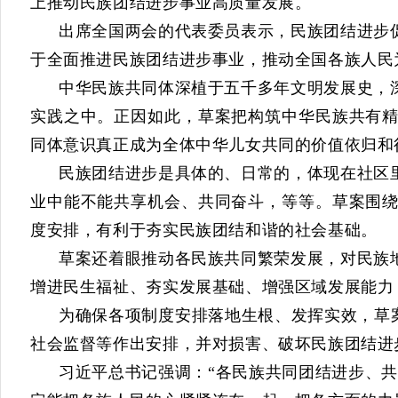
上推动民族团结进步事业高质量发展。
出席全国两会的代表委员表示，民族团结进步
于全面推进民族团结进步事业，推动全国各族人民
中华民族共同体深植于五千多年文明发展史，
实践之中。正因如此，草案把构筑中华民族共有
同体意识真正成为全体中华儿女共同的价值依归和
民族团结进步是具体的、日常的，体现在社区
业中能不能共享机会、共同奋斗
，等等
。草案围
度安排，有利于夯实
民族
团结和谐的社会基础。
草案还着眼推动各民族共同繁荣发展，
对
民族
增进民生福祉、夯实发展基础、增强区域发展能力
为确保各项制度安排落地生根、发挥实效，
草
社会监督等作出安排，并对损害、破坏民族团结进
习近平总书记强调：“各民族共同团结进步、