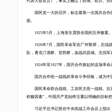
代表大会宣言》，事实上确立了联俄、联共、扶
国民党一大的召开，标志着第一次国共合作的
面。
1925年5月，上海发生震惊全国的五卅惨案。
1926年7月，国民革命军在广州誓师，北伐
队，勇克汀泗桥、贺胜桥，血战武昌城。北伐军
1924年至1927年，国共合作掀起的这场革
国共合作统一战线的革命斗争经验，成为中国
国民革命联合战线、工农民主统一战线、抗日
积极因素”，中国共产党始终注重以明确的目标
习近平总书记曾在中央统战工作会议上指出：