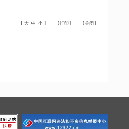
【
大
中
小
】
【
打印
】
【
关闭
】