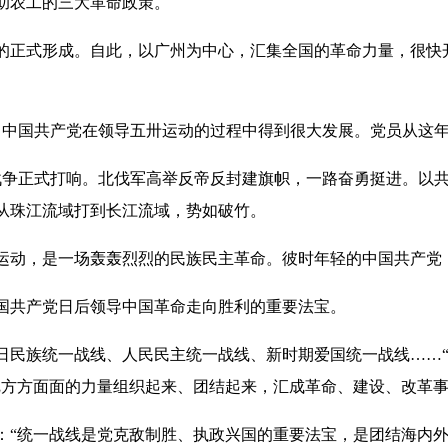
助农工的三大革命政策。
正式形成。自此，以广州为中心，汇集全国的革命力量，很快
中国共产党在领导五卅运动的过程中得到很大发展。党员从这年年
战争正式打响。北伐军高举反帝反封建旗帜，一路奋勇挺进。以
从珠江流域打到长江流域，势如破竹。
命运动，是一场轰轰烈烈的民族民主革命。彼时年轻的中国共产
共产党日后领导中国革命走向胜利的重要法宝。
民族统一战线、人民民主统一战线、新时期爱国统一战线……“
把方方面面的力量组织起来、团结起来，汇成革命、建设、改革
“统一战线是党克敌制胜、执政兴国的重要法宝，是团结海内外