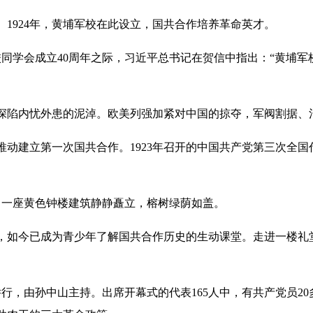
924年，黄埔军校在此设立，国共合作培养革命英才。
校同学会成立40周年之际，习近平总书记在贺信中指出：“黄埔
深陷内忧外患的泥淖。欧美列强加紧对中国的掠夺，军阀割据、
建立第一次国共合作。1923年召开的中国共产党第三次全国
。
一座黄色钟楼建筑静静矗立，榕树绿荫如盖。
如今已成为青少年了解国共合作历史的生动课堂。走进一楼礼
里举行，由孙中山主持。出席开幕式的代表165人中，有共产党员