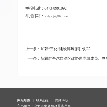
举报电话：0473-8991892
举报邮箱：
whfgwjjz@163.com
上一条：
加强“三化”建设淬炼派驻铁军
下一条：
新疆维吾尔自治区政协原党组成员、副
网站地图
|
联系我们
|
网站声明
主办单位：乌海市发展和改革委员会