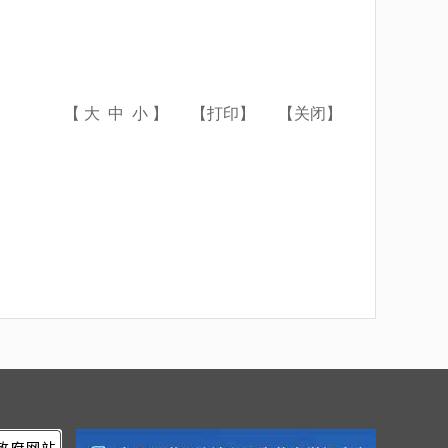
【
大
中
小
】
【
打印
】
【
关闭
】