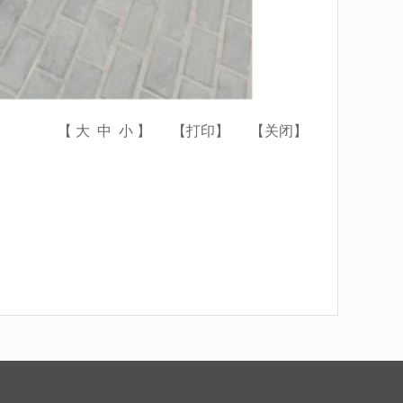
【
大
中
小
】
【
打印
】
【
关闭
】