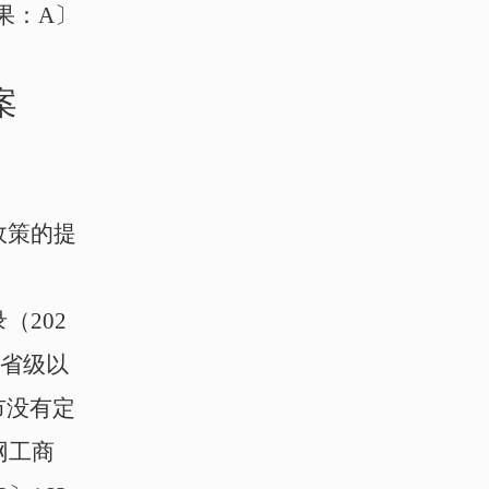
果：A〕
案
政策的提
录（
202
，省级以
市没有定
网工商