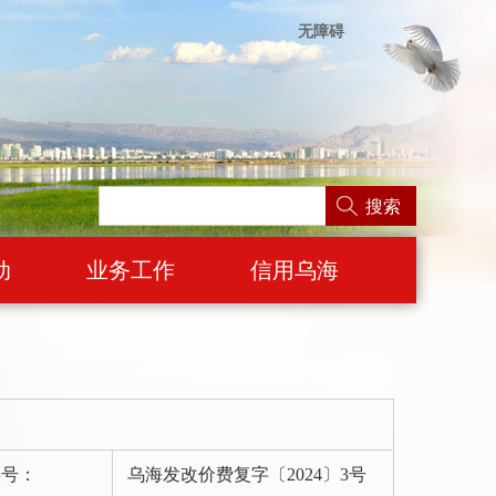
无障碍
搜索
动
业务工作
信用乌海
字号：
乌海发改价费复字〔2024〕3号