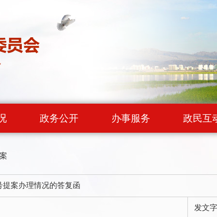
况
政务公开
办事服务
政民互
案
3号提案办理情况的答复函
发文