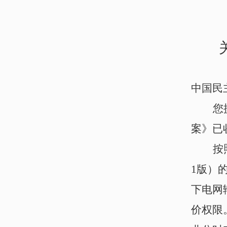
中国
民
您
案》已
按
1版
）
下电网
价权限