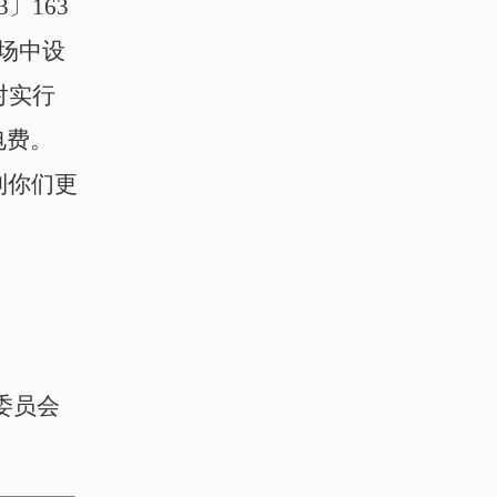
〕163
场中设
对实行
电费。
到你们更
委员会