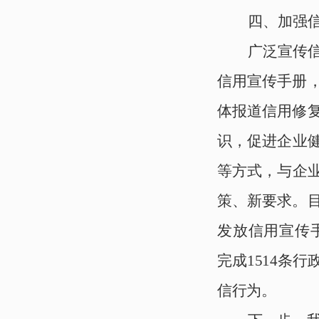
四、加强
广泛宣传
信用宣传手册
体报道信用修
识，
促进企业
等方式，
与企
策、新要求。
发放
信用宣传
完成1514条
信行为。