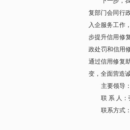
下一步，
复部门
会同行
入企服务
工作
步提升
信用修
政处罚和信用修
通过
信用修复
变，全面营造
主要
领导
联 系 人
联系方式：18