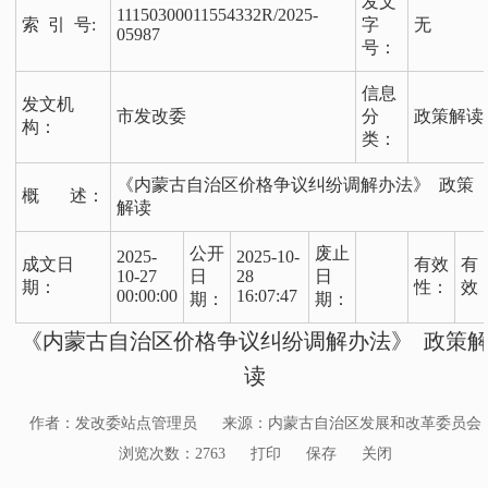
发文
11150300011554332R/2025-
索 引 号:
字
无
05987
号：
信息
发文机
市发改委
分
政策解读
构：
类：
《内蒙古自治区价格争议纠纷调解办法》 政策
概 述：
解读
公开
废止
2025-
2025-10-
成文日
有效
有
10-27
日
28
日
期：
性：
效
00:00:00
16:07:47
期：
期：
《内蒙古自治区价格争议纠纷调解办法》 政策
读
作者：发改委站点管理员
来源：内蒙古自治区发展和改革委员会
浏览次数：
2763
打印
保存
关闭