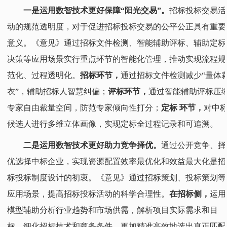
一是运用数智技术更好保障“阳光交易”。
招标投标交易活
动的规范透明度，对于促进招标投标交易的公平公正具有重要
意义。《意见》通过招标文件检测、智能辅助评标、辅助定标
决策等应用场景实行重点环节的智能化管理，推动实现流程规
范化、过程透明化。
招标环节，
通过招标文件检测减少“量体
衣”，辅助招标人智慧纠偏；
评标环节，
通过智能辅助评标压
专家自由裁量空间，防范专家倾向性打分；
定标
环节，
对中
候选人进行多维立体画像，实现定标全过程记录和可追溯。
二是运用数智技术更好助力竞争择优。
通过公开竞争、择
优选择中标企业，实现资源配置效率最优化和效益最大化是招
标投标制度设计的初衷。《意见》通过招标策划、投标策划等
应用场景，提高招标投标活动的科学合理性。
在招标侧，
运用
模型辅助分析行业趋势和市场供需，解析项目实际需求和目
标，细化招标技术和商务条件，更加精准高效地选出真正匹配