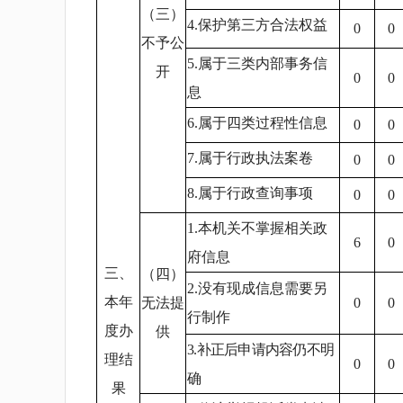
（三）
4.保护第三方合法权益
0
0
不予公
5.属于三类内部事务信
开
0
0
息
6.属于四类过程性信息
0
0
7.属于行政执法案卷
0
0
8.属于行政查询事项
0
0
1.本机关不掌握相关政
6
0
府信息
三、
（四）
2.没有现成信息需要另
本年
无法提
0
0
行制作
度办
供
3.补正后申请内容仍不明
理结
0
0
确
果