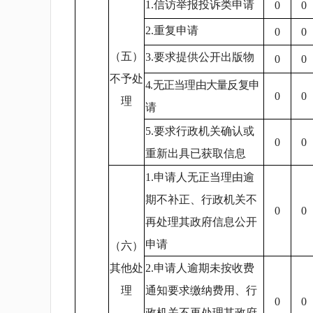
1.信访举报投诉类申请
0
0
2.重复申请
0
0
（五）
3.要求提供公开出版物
0
0
不予处
4.无正当理由大量反复申
0
0
理
请
5.要求行政机关确认或
0
0
重新出具已获取信息
1.申请人无正当理由逾
期不补正、行政机关不
0
0
再处理其政府信息公开
申请
（六）
其他处
2.申请人逾期未按收费
理
通知要求缴纳费用、行
0
0
政机关不再处理其政府