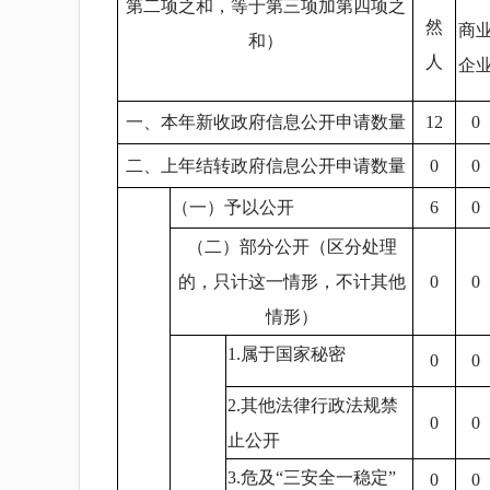
第二项之和，等于第三项加第四项之
然
商
和）
人
企
一、本年新收政府信息公开申请数量
12
0
二、上年结转政府信息公开申请数量
0
0
（一）予以公开
6
0
（二）部分公开（区分处理
的，只计这一情形，不计其他
0
0
情形）
1.属于国家秘密
0
0
2.其他法律行政法规禁
0
0
止公开
3.危及“三安全一稳定”
0
0