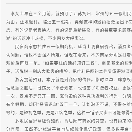
李女士早在三个月前，就预订了江苏扬州、常州的五一假期民宿
为由，让她退订。临近五一假期，类似这样的毁约招数层出不
房，有的说是老板换人，有的说是重新装修，有的甚至要求顾客必
潮”的话题冲上热搜，不少网友大呼离谱。
民宿商家想抓住五一假期商机，适当上调食宿价格，消费者也
切问题，谁也不会强人所难。但现在看来，不少商家分明是打着
涨价后再赚一笔。“如果要住的话必须订三餐”，商家哪来的权
子，活脱脱一副店大欺客的嘴脸，把唯利是图的本性显露得淋漓
游客提前预订，本身就是对商家的信任。临时退单、肆意毁约
理念抛之脑后，既违反了平台规定，也侵害了消费者权益，更是
一次，景点不是只开一回，涨价毁约这种急功近利的行为，分明
有个假期，却因“恶意退单”毁于一旦，计划泡汤不说，还得在
毁约，是短视之举，更是赶客之举，这种一锤子买卖不可能做得
多地民宿肆意涨价毁约，背后既有商家的贪婪，也有约束的不
分有限，虽然不少旅游平台也陆续优化退订政策，但多数平台“