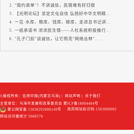
“毁约退单”！不讲诚信，民宿难有好归宿
【光明论坛】坚定文化自信 弘扬好中华文明精...
一见·水库、粮库、钱库、碳库，走进总书记讲...
一纸承诺书 浓浓民生情——人社系统积极推行...
“孔子门前”谈诚信，让它照亮“网络丛林”……
©版权所有：信用中国(内蒙古乌海)
|
网站声明
|
关于我们
主管单位：乌海市发展和改革委员会
蒙ICP备18004404号
政府网站标识码:1503000002
蒙公网安备 15030202000149号
网站访问量统计:
5968570