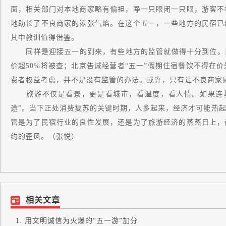
面，相关部门对本地商家略有偏袒，睁一只眼闭一只眼，游客不
地助长了不良商家的嚣张气焰。在这个五一，一些地方的民宿已
其中教训值得借鉴。
同样是迎接五一的到来，有些地方的监管就做得十分到位。比
价超50%将被查；北京告诫经营者“五一”假期住宿餐饮不得在
费者权益考虑，并不是没有监管的办法。或许，只有让不良商家
旅游不仅是看景，更是看城市，看温度，看人情。如果连基本
途”。当下正处消费复苏的关键时期，人多起来，经济才可能热
管是为了民宿行业的良性发展，还是为了旅游经济的蒸蒸日上，
约的歪风。（张悦）
相关文章
用文明诚信为火爆的“五一游”加分