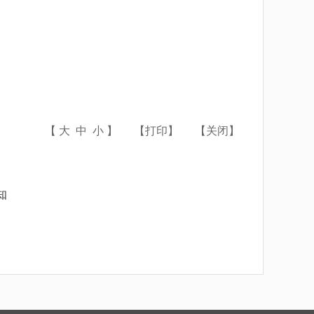
【
大
中
小
】
【
打印
】
【
关闭
】
知