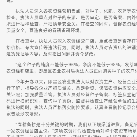
说。
执法人员深入各农资经营销售点，对种子、化肥、农药等农资
检查。执法人员重点对种子的来源、是否审定、是否备案、内外
肥进行抽样检查，严把质量安全关。在检查的同时，督促农资经
质量安全，营造良好的春耕备耕环境。
在检查中，执法人员深入农资经营门店，重点检查是否存在非
抬价格、夸大宣传等违法行为。同时，执法人员对农资店的进销
进货凭证等内容，及时指出问题并责令整改。
“这个种子的纯度不能低于96%，净度不能低于98%，发芽率
农资经销店里，即墨区农业农村局执法人员正向购买种子的农户
今年开春以来，即墨区农业执法大队对农资生产、经营企业进
行了解，指导各企业严把质量关，备足物资，保障农资供应安全
关证照；加强质量监管，执法人员对经营种子备案、标签及登记
码进行扫码识别，查询种子真伪；监督并检查生产经营单位的生
执法的同时，执法人员严格落实防控要求，认真查看防控记录台
家普及涉农法规。
“春耕备耕是十分关键的时期，我们从正规渠道进货，备足农
一家农资经营店主说。“这项农资打假检查活动对整个农资市场