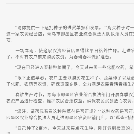
“请你提供一下这批种子的进货单据和发票。”“购买种子时一
道一家农资经营店，青岛市即墨区农业综合执法大队执法人员在
项。
一场春雨，使这家农资经营店显得比平日格外忙碌。走进农
子。不时有农户前来购买农资，为春耕春种做好准备。
“现在已经进入春耕种植期了，今天过来买一些化肥农药，希
“眼下正值早春，农户主要以购买花生种子、蔬菜种子以及麦
了化肥、农药等农资，确保货源充足，全力满足农民春耕春播生
春耕生产时节，青岛市即墨区农业综合执法部门开展春季农资
农资产品进行检查，维护农民合法权益，确保农民买到放心农资
“您好，请帮我看看这种除草剂是否正规？”“这种农药是否可以
即墨区农业综合执法人员走进即墨区农资经销门店，以“巡查+抽
“自己种了2亩地，今天过来买点花生种，刚好遇到检查的，