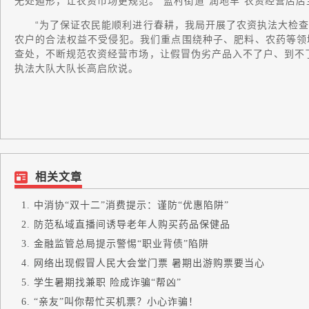
无处遁形，让农资市场更规范。”蓝村街道“润地丰”农资经营店
“为了保证农民能顺利进行春耕，我局开展了农资执法大检查
农户的合法权益不受侵犯。我们重点围绕种子、肥料、农药等领
查处，不断规范农资经营市场，让假冒伪劣产品入不了户、到不
执法大队大队长高启欣说。
相关文章
中消协“双十二”消费提示：谨防“优惠陷阱”
防范私域直播间诱导老年人购买药品保健品
金融监管总局提示警惕“职业背债”陷阱
网络出现假冒人民大会堂门票 暑期出游购票要当心
学生暑期找兼职 险成诈骗“帮凶”
“亲友”叫你帮忙买机票？小心诈骗！