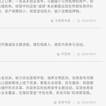
线上订单；一名返乡创业青年，可能缺少可供抵押的房产，却
融机构，经营中的这些“成绩”未必都能出现在传统信用评价
短、资产规模较小、经营波动较大、缺少足额抵押物。
中国青年报
|
2026/08/07
织开展诚信主题讲座，辖区残疾人、居民代表参与活动。
中宏网
|
2026/08/07
社会风尚，助力优化营商环境、涵养文明民风，信用宣传月期
幼儿园统筹线上线下资源，聚焦企业经营、民生服务、校园德
点铺开形式丰富、内容务实的信用宣传主题活动，实现信用宣
业全覆盖，在辖区营造“守信光荣、失信可耻”的浓厚氛围。
信用乌海
|
2026/08/07