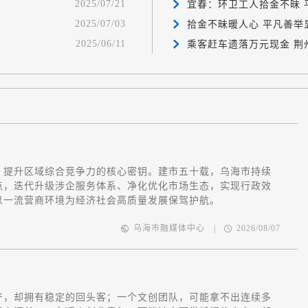
2025/07/21
宜春：环卫工人拾金不昧 
2025/07/03
拾金不昧暖人心 平凡善举
2025/06/11
乘客赶车遗落万元现金 荆
、提升区域综合竞争力的核心密钥。建市五十载，乌海市持续
点，迭代升级涉企服务体系、净化优化市场生态，实现行政效
以一流营商环境为经济社会高质量发展保驾护航。
乌海市融媒体中心
|
2026/08/07
产，却拥有稳定的回头客；一个文创团队，可能拿不出连续多