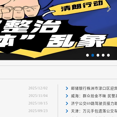
1
2
3
4
5
2025/12/02
邮储银行株洲市渌口区迎宾支
2025/11/04
威海：群众拾金不昧 民警
2025/10/15
济宁公交69路驾驶员接力
2025/09/23
天津：万元手包遗落公交车