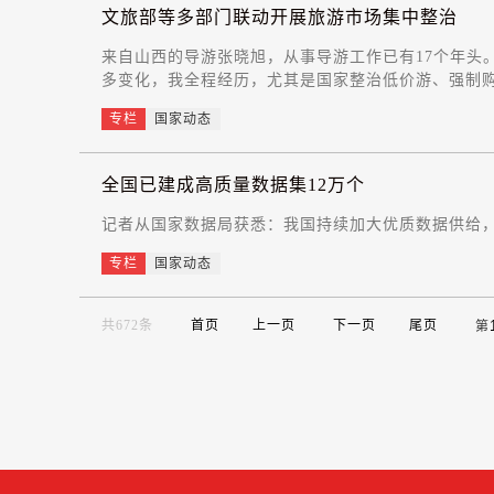
文旅部等多部门联动开展旅游市场集中整治
来自山西的导游张晓旭，从事导游工作已有17个年头
多变化，我全程经历，尤其是国家整治低价游、强制购
专栏
国家动态
全国已建成高质量数据集12万个
记者从国家数据局获悉：我国持续加大优质数据供给，
专栏
国家动态
共672条
首页
上一页
下一页
尾页
第