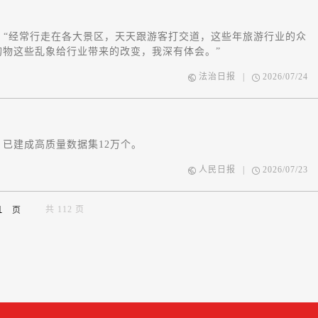
。“经常行走在各大景区，天天跟游客打交道，这些年旅游行业的众
物这些乱象给行业带来的改变，我深有体会。”
法治日报
|
2026/07/24
已建成高质量数据集12万个。
人民日报
|
2026/07/23
共 112 页
页