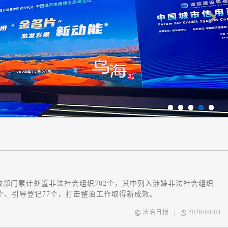
1
2
3
4
5
政部门累计处置非法社会组织702个，其中列入涉嫌非法社会组织
9个、引导登记77个，打击整治工作取得新成效。
法治日报
|
2026/08/03