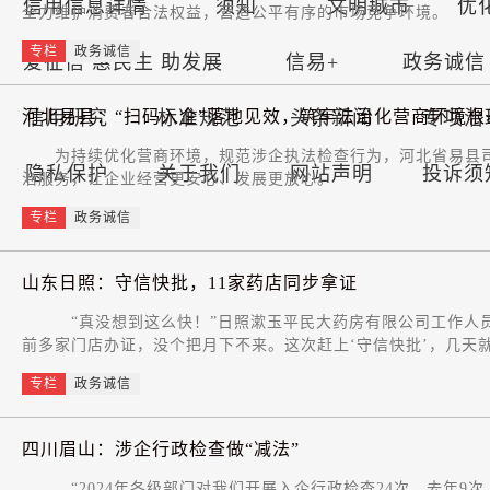
信用信息详情
须知
文明城市
优
全力维护消费者合法权益，营造公平有序的市场竞争环境。
专栏
政务诚信
爱征信 惠民生 助发展
信易+
政务诚信
河北易县：“扫码入企”落地见效，筑牢法治化营商环境根
信用研究
标准规范
头条新闻
专项治
为持续优化营商环境，规范涉企执法检查行为，河北省易县司法
隐私保护
关于我们
网站声明
投诉须
治服务，让企业经营更安心、发展更放心。
专栏
政务诚信
山东日照：守信快批，11家药店同步拿证
“真没想到这么快！”日照漱玉平民大药房有限公司工作人员拿
前多家门店办证，没个把月下不来。这次赶上‘守信快批’，几天
专栏
政务诚信
四川眉山：涉企行政检查做“减法”
“2024年各级部门对我们开展入企行政检查24次，去年9次