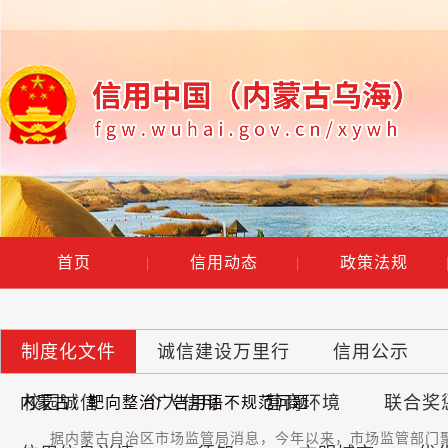
首页
|
信用动态
|
政策法规
制度化文件
诚信建设万里行
信用公示
校园诚信
个人信用
营商环境
联合奖
内蒙古：靶向整治广告用语不规范问题
据内蒙古自治区市场监管局消息，今年以来，市场监管部门聚