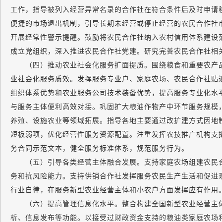
工作，指导被列入经营异常名录的合作社在符合条件后及时申请
便捷的市场退出机制，引导长期未经营或停止经营的农民合作社
开展经常性警示提醒。鼓励将农民合作社纳入农村信用体系建设
成立党组织，深入推进农民合作社党建。研究完善农民合作社相
（四）推动农业社会化服务扩面提质。围绕粮食和重要农产品
业社会化服务质效。发挥服务专业户、家庭农场、农民合作社贴
组织体系优势和农业服务公司技术装备优势，提高服务专业化水
与服务主体便利高效对接。巩固扩大粮油作物产中环节服务规模
养殖、设施农业等领域拓展。指导各地主要通过改扩建方式因地
短板弱项，优化经营性服务资源配置。注重发挥农技推广机构支
务合同示范文本，健全服务标准体系，规范服务行为。
（五）引导各类经营主体融合发展。支持家庭农场组建农民合
务和抗风险能力。支持供销合作社发挥服务农民生产生活和促进
行业自律，在服务新型农业经营主体和小农户方面发挥应有作用
（六）提高管理信息化水平。整合构建全国新型农业经营主体
析、信息发布等功能。以接受过财政资金支持的粮油类家庭农场