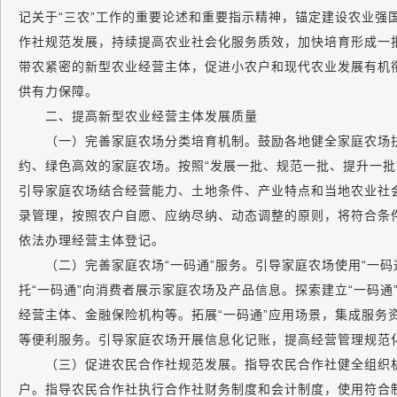
记关于“三农”工作的重要论述和重要指示精神，锚定建设农业强
作社规范发展，持续提高农业社会化服务质效，加快培育形成一
带农紧密的新型农业经营主体，促进小农户和现代农业发展有机
供有力保障。
二、提高新型农业经营主体发展质量
（一）完善家庭农场分类培育机制。鼓励各地健全家庭农场扶
约、绿色高效的家庭农场。按照“发展一批、规范一批、提升一批
引导家庭农场结合经营能力、土地条件、产业特点和当地农业社
录管理，按照农户自愿、应纳尽纳、动态调整的原则，将符合条
依法办理经营主体登记。
（二）完善家庭农场“一码通”服务。引导家庭农场使用“一码
托“一码通”向消费者展示家庭农场及产品信息。探索建立“一码
经营主体、金融保险机构等。拓展“一码通”应用场景，集成服务
等便利服务。引导家庭农场开展信息化记账，提高经营管理规范
（三）促进农民合作社规范发展。指导农民合作社健全组织机
户。指导农民合作社执行合作社财务制度和会计制度，使用符合制