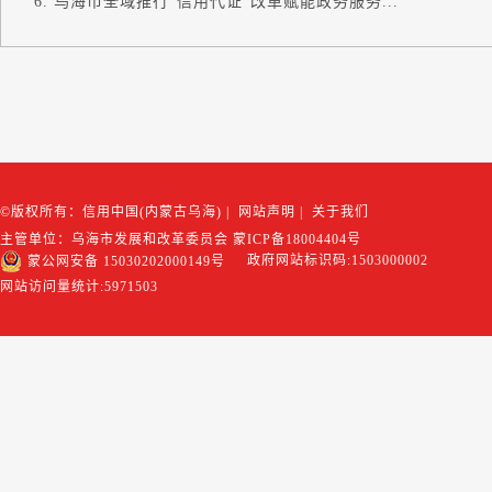
乌海市全域推行“信用代证”改革赋能政务服务...
©版权所有：信用中国(内蒙古乌海)
|
网站声明
|
关于我们
主管单位：乌海市发展和改革委员会
蒙ICP备18004404号
政府网站标识码:1503000002
蒙公网安备 15030202000149号
网站访问量统计:
5971503