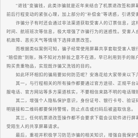
“退钱”变骗钱，此类诈骗就是近年来结合了机票退改签和屏
前后行程变动的紧张心理，加上部分的“补偿金”等诱惑，引诱受
诈骗分子有时还会通过非法渠道获取受害人的订票信息，这样
时间、航班班次等信息，极大增强了诈骗行为的迷惑性。受害人
机故障、恶劣天气等情境下选择退票改签。
而根据类似案例可知，骗子经常使用屏幕共享套取受害人银行
“赔偿款”到账，殊不知对方醉翁之意不在酒，早已利用到手的账
购买贵重物品，实现既诈骗又洗钱的目的。
如此环环相扣的骗局要如何防范呢？安逸花给大家带来以下
其一，与行程相关的所有操作都要通过官方途径、正规平台进
服电话、官方网站等多方渠道核实，不要相信来路不明的电话理
其二，增强个人隐私保护意识，身份证号、银行卡号、验证码
明链接和二维码都要保持警惕，防止点击或扫码后被盗取信息。
其三，任何机票退改签操作都不会要求下载会议软件进行屏幕
受陌生人的共享屏幕请求。
最后，重视并积极学习防范诈骗的相关知识，增强自我保护意