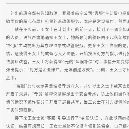
外出航班突然被告知取消，紧接着航空公司“客服”主动致电提供
骗团伙的精心布局！机票的退改签服务，本应是常规操作，然而
就在不久前，王女士在计划出行的前一天，接到了一通突如其
的人员，语气严肃地通知王女士，她所预订的航班由于起落架故
“客服”主动提出为其办理退票或改签服务。更令王女士信服的是
情，这使得王女士的戒备心大大降低，开始按照对方的指示进行操
致航班改签，王女士将获得300元的“延误补偿”时，事情开始
弹出提示：“对方是企业账户，无法创建收款”。此刻，王女士才
之中。
“客服”此时表示需要理赔专员介入，并引导王女士下载某会议
开启了录屏，“专员”解释说录屏是出于安全考虑，防止他们操作
情的情况下被诈骗分子开启了屏幕共享，当王女士在对方提供的虚
子实时观察到。
接下来王女士被“客服”引导进行了“身份认证”，在此期间她
认证。结果可想而知，王女士最终不仅没有领到赔偿金，自己银