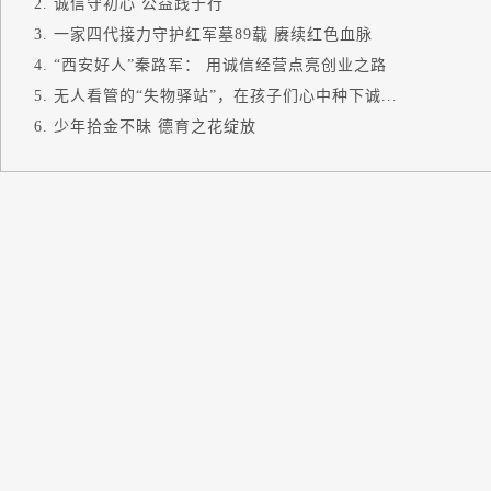
诚信守初心 公益践于行
一家四代接力守护红军墓89载 赓续红色血脉
“西安好人”秦路军： 用诚信经营点亮创业之路
无人看管的“失物驿站”，在孩子们心中种下诚...
少年拾金不昧 德育之花绽放