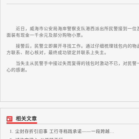
近日，威海市公安局海岸警察支队港西派出所民警接到一位游
面装有现金一千余元及部分购物小票。
接警后，民警立即展开寻找工作。通过仔细梳理钱包内的物品
方联系、耐心核对，最终成功锁定并联系上失主。
当失主从民警手中接过失而复得的钱包时激动不已，对民警一
心的感谢。
相关文章
尘封存折引旧事 工行寻档践承诺——一段跨越...