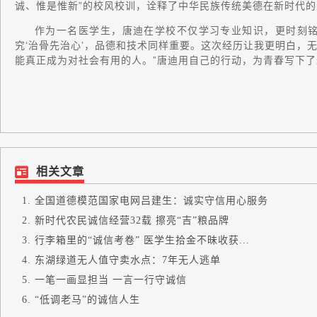
诚、惟是惟新”的校风校训，诠释了中华民族传统美德在新时代
作为一名医学生，唐迪在学校不仅学习专业知识，更时刻铭
究‘治骨先治心’，品德和技术同样重要。这次经历让我更明白，
能真正成为对社会有用的人。”唐迪用自己的行动，为青春写下
相关文章
全国道德模范国家电网吕建生：诚实守信用心服务
新时代农民诚信经营32载 擦亮“吉”粮品牌
行李箱里的“诚信考卷” 医学生拾金不昧收获...
东湖绿道无人值守卖水点：7年无人逃单
一笔一画显担当 一言一行守诚信
“低调老马”的诚信人生