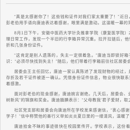
“真是太感谢你了！这些钱和证件对我们家太重要了！”近
彭老伯用手语向唐迪表达着感谢，眼里满是激动。这温暖一幕的
8月1日下午，安徽中医药大学针灸推拿学院（康复医学院）
理日常工作，发现一个半旧的行李箱异常沉重。拉开拉链后，他
折和几张身份证件。
“这肯定是别人遗落的，失主一定很着急。”唐迪当即锁好
识：“必须尽快找到失主！”随后，他们带着行李箱前往社区居委
居委会王主任回忆，唐迪一家认真陈述了发现财物的经过，
存折及若干证件被逐一确认。凭借身份证件信息，物业很快联系
着感激。
面对彭老伯的现金感谢，唐迪婉言谢绝。几天后，居委会、
树新风”的锦旗和奖金。唐迪腼腆表示：“父母教我‘君子爱财，取
社区党支部和居委会向唐迪所在学校发来感谢信，“衷心感
学子！”信中称赞他的善行义举如炎炎夏日里的一缕清风，温暖
唐迪拾金不昧的事迹很快在校园里传开。学校表示，这份看