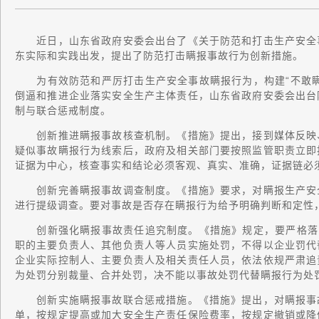
近日，山东省政府安委会出台了《关于防范和打击生产安全事
东实际和实践出发，提出了防范打击瞒报事故行为创新措施。
为有效防范和严厉打击生产安全事故瞒报行为，构建“不敢瞒
倒逼和推进企业落实安全生产主体责任，山东省政府安委会出台
制与联合惩戒制度。
创新推进瞒报事故核查机制。《措施》提出，接到媒体反映、
疑似事故瞒报行为线索后，政府及相关部门要按照监管职责立即
证据为中心，核查事实和结论必须客观、真实、准确，证据链必
创新完善瞒报事故调查制度。《措施》要求，对瞒报生产安全
进行提级调查。要对事故是否存在瞒报行为给予明确判断和定性
创新强化瞒报事故责任追究制度。《措施》规定，要严格落实
职的主要负责人、其他负责人等人员实施处罚，不得以企业罚代
企业实际控制人、主要负责人及相关责任人员，依法依规严肃追
为处罚分别裁量、合并处罚，决不能以事故处罚代替瞒报行为处
创新实施瞒报事故联合惩戒措施。《措施》提出，对瞒报事故
单，按规定提高或加大安全生产责任保险费率，按规定撤销或降