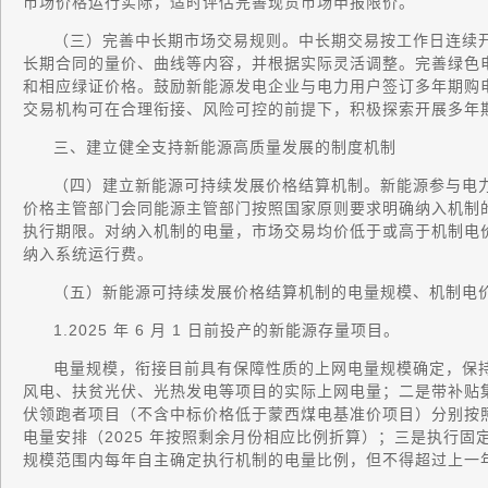
市场价格运行实际，适时评估完善现货市场申报限价。
（三）完善中长期市场交易规则。中长期交易按工作日连续
长期合同的量价、曲线等内容，并根据实际灵活调整。完善绿色
和相应绿证价格。鼓励新能源发电企业与电力用户签订多年期购
交易机构可在合理衔接、风险可控的前提下，积极探索开展多年
三、建立健全支持新能源高质量发展的制度机制
（四）建立新能源可持续发展价格结算机制。新能源参与电
价格主管部门会同能源主管部门按照国家原则要求明确纳入机制
执行期限。对纳入机制的电量，市场交易均价低于或高于机制电
纳入系统运行费。
（五）新能源可持续发展价格结算机制的电量规模、机制电
1.2025 年 6 月 1 日前投产的新能源存量项目。
电量规模，衔接目前具有保障性质的上网电量规模确定，保
风电、扶贫光伏、光热发电等项目的实际上网电量；二是带补贴
伏领跑者项目（不含中标价格低于蒙西煤电基准价项目）分别按照215
电量安排（2025 年按照剩余月份相应比例折算）；三是执行
规模范围内每年自主确定执行机制的电量比例，但不得超过上一