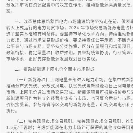
分发挥市场在资源配置中的决定性作用，推动新能源高质量发展
案。
一、改革总体思路蒙西电力市场建设始终坚持走在前、做表率
转入正式运行的电力现货市场，2024 年市场交易新能源电量占
造了坚实基础和有利条件。要坚持市场化改革方向，持续推动新
力市场，通过市场交易形成价格。要坚持责任公平承担，不断完
公平参与市场交易。要坚持分类施策，区分存量项目和增量项目
政策衔接，稳定增量项目收益预期。要坚持统筹协调，行业管理
市场体系，更好支撑新能源发展规划目标实现。
二、推动新能源上网电价全面由市场形成
（一）新能源项目上网电量全部进入电力市场。在集中式新
推动分布式光伏、分散式风电、扶贫光伏等新能源项目上网电量
市场，上网电价通过市场交易形成。新能源项目可报量报价参与
新能源项目作为独立的经营主体参与市场，也可聚合后参与市场
价格接受者。参与跨省跨区交易的新能源电量，市场交易电价和
执行。
（二）完善现货市场交易规则。完善现货市场交易规则，推
1.5元/千瓦时；考虑新能源在电力市场外可获得的其他收益等因素