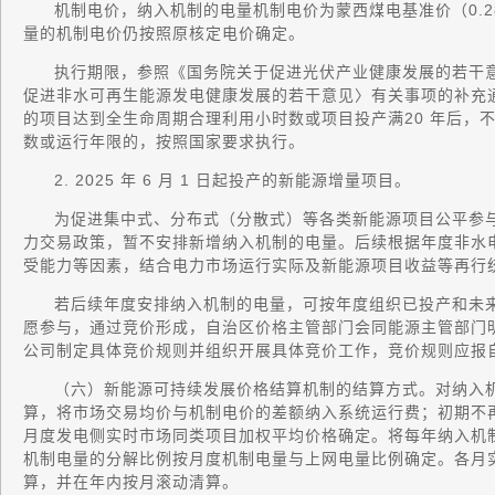
机制电价，纳入机制的电量机制电价为蒙西煤电基准价（0.2
量的机制电价仍按照原核定电价确定。
执行期限，参照《国务院关于促进光伏产业健康发展的若干意见
促进非水可再生能源发电健康发展的若干意见〉有关事项的补充通知
的项目达到全生命周期合理利用小时数或项目投产满20 年后，
数或运行年限的，按照国家要求执行。
2. 2025 年 6 月 1 日起投产的新能源增量项目。
为促进集中式、分布式（分散式）等各类新能源项目公平参
力交易政策，暂不安排新增纳入机制的电量。后续根据年度非水
受能力等因素，结合电力市场运行实际及新能源项目收益等再行
若后续年度安排纳入机制的电量，可按年度组织已投产和未来
愿参与，通过竞价形成，自治区价格主管部门会同能源主管部门
公司制定具体竞价规则并组织开展具体竞价工作，竞价规则应报
（六）新能源可持续发展价格结算机制的结算方式。对纳入
算，将市场交易均价与机制电价的差额纳入系统运行费；初期不
月度发电侧实时市场同类项目加权平均价格确定。将每年纳入机
机制电量的分解比例按月度机制电量与上网电量比例确定。各月
算，并在年内按月滚动清算。