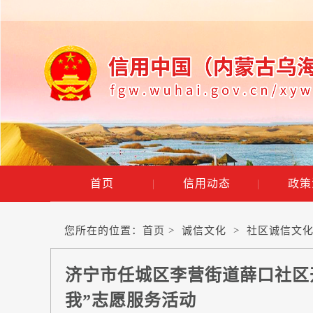
首页
|
信用动态
|
政策
您所在的位置：
首页
>
诚信文化
>
社区诚信文
济宁市任城区李营街道薛口社区
我”志愿服务活动