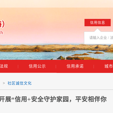
信用信息
法规
|
信用公示
|
信用承诺
|
城市
化
>
社区诚信文化
开展“信用+安全守护家园，平安相伴你