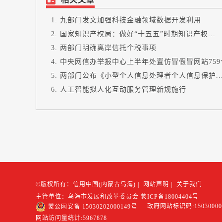
九部门发文加强科技金融领域数据开发利用
国家知识产权局：做好“十五五”时期知识产权...
两部门明确离岸信托个税事项
中央网信办举报中心上半年处置仿冒假冒网站759
两部门公布《小型个人信息处理者个人信息保护..
人工智能拟人化互动服务管理新规施行
©版权所有：信用中国(内蒙古乌海)
|
网站声明
|
关于我们
主管单位：乌海市发展和改革委员会
蒙ICP备18004404号
政府网站标识码:15030000
蒙公网安备 15030202000149号
网站访问量统计:
5967878