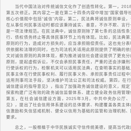
当代中国法治对传统诚信文化作了创造性转化。第一，2018
第五次修正。其内容之一是在第二十四条内容中增加“国家倡导
核心价值观中包括“诚信”内容。第二，民法典将诚信原则单设，
在从事任何民事活动时都应该秉持诚实、善意，不诈不欺、言行
是一项法律规范。在民法典中，诚信原则除了第七条的总括性条
行、债权债务终止等具体民事环节上均有体现。比如，民法典第
原则的行为，造成对方损失的，应当承担赔偿责任。这也充分表
供依据和法理的同时，也为司法机关适用此原则提供了明确的依
文对诚信原则的具体体现，都为推进诚信社会建设提供了更充分
原则，提起虚假诉讼，不仅会承担民事责任，严重的还会涉嫌刑
行使诉权的行为，检察机关可以适用民法典，在查明事实的基础
民事主体在行使民事权利、履行民事义务、承担民事责任过程中
运用刑事司法手段，坚决维护司法公正和司法权威。第四，在行政
诚信建设的指导意见》，指出了加强政务诚信建设的意义，规定
探索构建广泛有效的政务诚信监督体系、建立健全政务信用管理
第五，在社会诚信建设方面，2025年3月，中共中央办公厅
见》，提出了社会信用体系建设的总体要求、构建覆盖各类主体
信激励和失信惩戒机制、健全以信用为基础的监管和治理机制、
要求。
总之，一股根植于中华民族诚实守信传统美德，提高当代政府