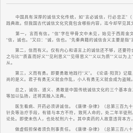
中国具有深厚的诚信文化传统，如“言必诚信，行必忠正”（《
践典故。但我国古代诚信文化究竟包含哪些内容，迄今却罕见其
第一，言而有信。“信”字在甲骨文中未见，始见于西周金文
“信，诚也。”又曰：“诚，信也。”先秦典籍的诚信含义主要是指“
第二，信而有义。仅有内心和语言上的诚信还不够，还要符合道
之与比”“质直而好义”“见利思义”“见得思义”“义以为质”“义以
从。
第三，义而有勇。即要勇敢地践行“义”。《论语·阳货》记载，
尚的是义。君子有勇无义就会作乱，小人有勇无义就会成为盗贼。
总之，诚信、道义、勇敢是中国传统诚信文化的三个基本含义
等加以弘扬，还将其融入法典。
医生看病、开药必须讲诚信。《唐律·杂律》（总第三百九十
针灸等治疗手段，有错与本方不符，致死人命的，处二年半徒刑
论处。即使未伤人，也处杖刑六十。其中卖药的人故意违背本方
做虚假担保者须负刑事责任。《唐律·杂律》（总第三百八十