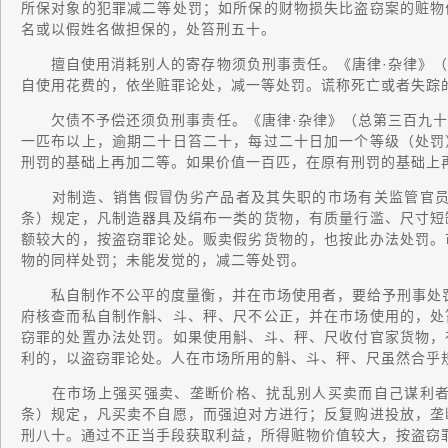
所保对象的犯罪减二等处罚；如所保的财物损失比盗窃案的赃物
名或以假姓名做担保的，处笞刑五十。
擅自使用消耗别人的寄存物须负刑事责任。《唐律·杂律》（
自使用花费的，依坐赃罪论处，减一等处罚。谎称死亡或者失踪
欠债不予偿还须负刑事责任。《唐律·杂律》（总第三百九十
一匹布以上，逾期二十日笞二十，每过二十日加一个等级（处罚
刑罚的基础上再加二等。如果价值一百匹，在原有刑罚的基础上
对制造、销售假冒伪劣产品者及其失职的市场有关监管官员，
条）规定，凡制造器具及绢布一类的货物，有质量行滥、尺寸短
额较大的，按盗窃罪论处。贩卖假劣货物的，也按此办法处罚。
物的同样处罚；未能发觉的，减二等处罚。
私自制作不公平的度量衡，并在市场使用者，要给予刑事处罚
府核查而私自制作斛、斗、秤、尺不公正，并在市场使用的，处
窃罪的处置办法处罚。如果使用斛、斗、秤、尺收付官家货物，
利的，以盗窃罪论处。人在市场所用的斛、斗、秤、尺虽然合乎
在市场上强买强卖、垄断价格、扰乱别人买卖而自己谋利者，
条）规定，凡买卖不自愿，而强迫对方进行；反复购进投放，垄
刑八十。通过不正当手段获取利益，所得赃物价值较大，按盗窃