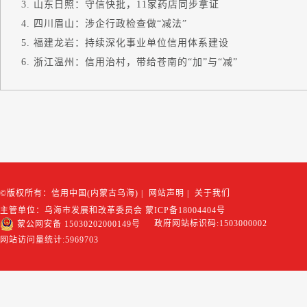
山东日照：守信快批，11家药店同步拿证
四川眉山：涉企行政检查做“减法”
福建龙岩：持续深化事业单位信用体系建设
浙江温州：信用治村，带给苍南的“加”与“减”
©版权所有：信用中国(内蒙古乌海)
|
网站声明
|
关于我们
主管单位：乌海市发展和改革委员会
蒙ICP备18004404号
政府网站标识码:1503000002
蒙公网安备 15030202000149号
网站访问量统计:
5969703