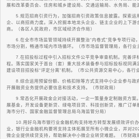
展和改革委员会、住房和城乡建设局、交通运输局、水务局、能
5.规范招商引资行为，加强招商引资政策信息披露。探索运
企、以商招商力度。深入挖掘本地龙头企业、链主企业的上下游
商。（各区人民政府，市区域经济合作局）
6.在全市市场监管领域持续开展整治“内卷式”竞争专项行动
市场分割，畅通市域内市场循环。（市市场监督管理局，各行业
7.在招投标过程中引入招标文件公平竞争审查机制。完善评
程。落实国家关于首台（套）重大技术装备参与招标投标视同满
建设项目招投标“评定分离”机制。（市公共资源交易中心，各行
8.综合运用预留份额、价格扣除等方式支持中小企业参与政
开展融资业务提供必要信息和技术支持。（市财政局）
9.常态化开展政金企对接活动，一企一策量身定制融资方案。
展基金，开发设备更新贷、绿电项目贷、科技创新贷，推广订单
海市分行、国家金融监督管理总局乌海监管分局）
10.用好乌海市银行业金融机构支持地方转型发展绩效评价办
业，银行业金融机构要将支持主体拓展至所有小微企业，并对20
微企业提供续贷支持，帮助解决中小微企业转贷难题。（市财政