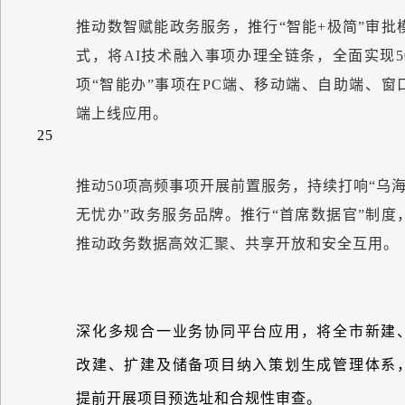
推动数智赋能政务服务，推行
“
智能
+
极简
”
审批
式，将
AI
技术融入事项办理全链条，全面实现
5
项
“
智能办
”
事项在
PC
端、移动端、自助端、窗
端上线应用。
25
推动
50
项高频事项开展前置服务，持续打响
“
乌
无忧办
”
政务服务品牌。推行
“
首席数据官
”
制度
推动政务数据高效汇聚、共享开放和安全互用。
深化多规合一业务协同平台应用，将全市新建
改建、扩建及储备项目纳入策划生成管理体系
提前开展项目预选址和合规性审查。