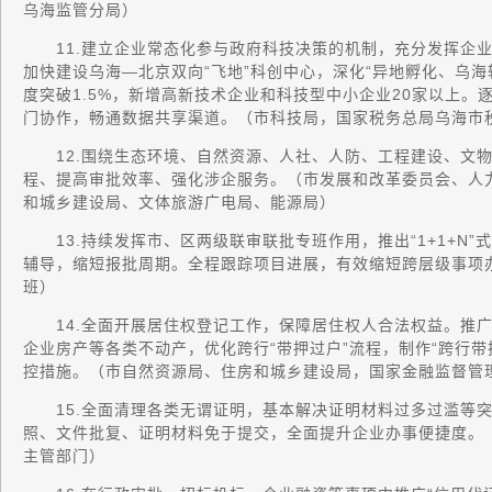
乌海监管分局）
11.建立企业常态化参与政府科技决策的机制，充分发挥企业
加快建设乌海—北京双向“飞地”科创中心，深化“异地孵化、乌
度突破1.5%，新增高新技术企业和科技型中小企业20家以上
门协作，畅通数据共享渠道。（市科技局，国家税务总局乌海市
12.围绕生态环境、自然资源、人社、人防、工程建设、文物
程、提高审批效率、强化涉企服务。（市发展和改革委员会、人
和城乡建设局、文体旅游广电局、能源局）
13.持续发挥市、区两级联审联批专班作用，推出“1+1+N
辅导，缩短报批周期。全程跟踪项目进展，有效缩短跨层级事项
班）
14.全面开展居住权登记工作，保障居住权人合法权益。推广
企业房产等各类不动产，优化跨行“带押过户”流程，制作“跨行
控措施。（市自然资源局、住房和城乡建设局，国家金融监督管
15.全面清理各类无谓证明，基本解决证明材料过多过滥等突出
照、文件批复、证明材料免于提交，全面提升企业办事便捷度。
主管部门）