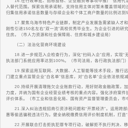
16.在行政审批、招标投标、企业融资等事项中推广“信用代证
入替代范围。探索信用承诺制，支持信用主体对暂未覆盖领域的
归集信用承诺信息数量与存续企业和个体工商户数量的比例达到
17.聚焦乌海市特色产业链群，制定产业发展急需紧缺人才和
刚性引进150名左右“双一流”高校优秀毕业生。为企业引进的
住房。（市人力资源和社会保障局、住房和城乡建设局）
（二）法治化营商环境建设
18.进一步规范入企检查行为，深化“扫码入企”应用，实现“
执法部门系统应用率达到100%。（市司法局，各行政执法部门
19.探索运用互联网、大数据、人工智能等技术手段，推行远
门建立重点监管企业“白名单”信息库，对“白名单”企业依法依
20.持续开展清理拖欠企业账款行动，用好财政金融政策，加
力度，并纳为国有企业经营业绩考核的重点内容。强化涉府案件
评价体系。（市工业和信息化局、国有资产监督管理委员会，市
21.深入纠治违规招商引资涉税问题和“开票经济”。运用跨
惠等偷逃骗税违法行为。健全纳税缴费信用评价制度机制，打造“
22.开展联合打击拒执犯罪专项行动，破解拒不执行判决、移