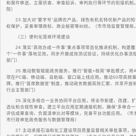
和案件移送、立案侦查、审查起诉、审判执行等环节的衔接机制
院）
23.加大对“蒙字号”品牌农产品、绿色有机名特优新产品的
权保护，妥善审理商标、商业秘密等纠纷。（市市场监督管理局
（三）便利化营商环境建设
24.落实“高效办成一件事”重点事项常态化推进机制，构建覆
个“一件事”落地见效。同步开展成效测试验证，持续优化办事流
部门）
25.推动数智赋能政务服务，推行“智能+极简”审批模式，将A
项在PC端、移动端、自助端、窗口端上线应用。推动50项高频事
牌。推行“首席数据官”制度，推动政务数据高效汇聚、共享开放
行业主管部门）
26.深化多规合一业务协同平台应用，将全市新建、改建、扩
选址和合规性审查。建立平台应用定期通报机制，确保“多审合一
评估成果查询、负面清单比对等模块，完善平台功能应用。（市
市行政审批政务服务与数据管理局）
27.主动承接石油和化工建设项目质量监督相关审批事项，协