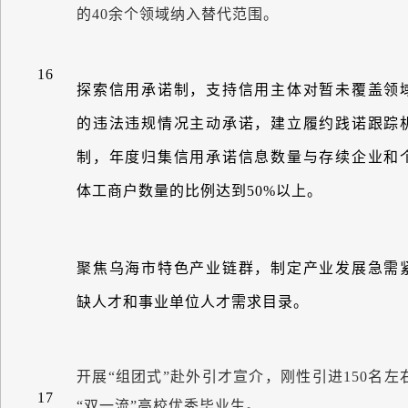
的
40
余个领域纳入替代范围。
16
探索信用承诺制，支持信用主体对暂未覆盖领
的违法违规情况主动承诺，建立履约践诺跟踪
制，年度归集信用承诺信息数量与存续企业和
体工商户数量的比例达到
50%
以上。
聚焦乌海市特色产业链群，制定产业发展急需
缺人才和事业单位人才需求目录。
开展
“
组团式
”
赴外引才宣介，刚性引进
150
名左
17
“
双一流
”
高校优秀毕业生。