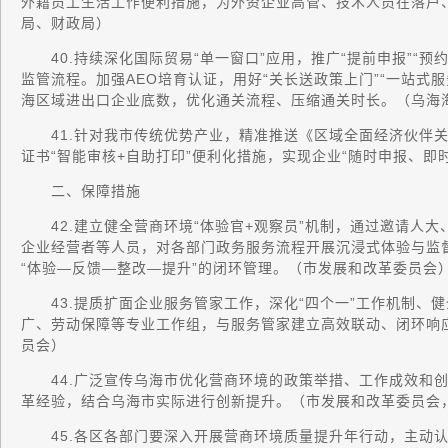
外籍员工生活工作便利措施，为外资企业高管、技术人员在落户
局、财政局）
40.持续深化国际贸易“单一窗口”应用，推广“提前申报”“预
监管流程。加强AEO培育认证，用好“关长送政策上门”“一站式
海区域进出口企业底数，优化通关流程、压缩通关时长。（乌海
41.针对我市传统优势产业，精准推送《区域全面经济伙伴关
证书“智能审核+自助打印”便利化措施，实现企业“随时申报、即
二、保障措施
42.建立健全营商环境“体验官+观察员”机制，通过邀请人大
企业经营者等人员，对各部门政务服务流程开展沉浸式体验与监
“体验—反馈—整改—提升”的闭环管理。（市发展和改革委员会
43.提质扩面企业服务管家工作，深化“四个一”工作机制、
广、劳动保障等专业工作组，与服务管家建立高效联动、闭环响
员会）
44.广泛宣传乌海市优化营商环境的政策举措、工作成效和创
革经验，结合乌海市实际进行创新提升。（市发展和改革委员会
45.各区各部门要深入开展营商环境质量提升年行动，主动认领