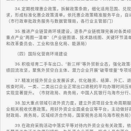
34.定期梳理惠企政策，拆解政策条款，细化适用范围、兑现
求，形成标准化惠企政策清单。依托惠企政策精准服务平台，自动
（市行政审批政务服务与数据管理局，各行业主管部门）
35.推进产业链营商环境建设，逐条产业链梳理完善对各类经
重点产业“两图一清单”（产业链图谱、技术路线图、关键环节清
和改革委员会、工业和信息化局、能源局）
（四）国际化营商环境建设
36.积极培育二手车出口、“新三样”等外贸新业态，强化政
绩回流攻坚，聚焦外贸空白主体、潜力企业开展“破零增量”专项
37.精准对接外贸企业发展诉求，优化融资、结算、外汇、退
核查时间，一类、二类出口企业正常出口退税的平均办理时间压
实现显著提升。（市财政局、商务局，中国人民银行乌海市分行
38.加大重点领域引进外资力度，建立外资项目全生命周期服
业相关税收优惠政策。用好外资企业圆桌会议等平台，主动做好
财政局、商务局，区域经济合作局，国家税务总局乌海市税务局
39.在政府采购活动中落实平等对待内外资企业有关政策，依