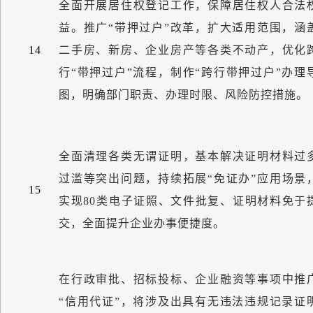
全面开展居住权登记工作，保障居住权人合法
益。推广
“
带押过户
”
改革，扩大适用范围，涵
14
二手房、新房、企业房产等各类不动产，优化
行
“
带押过户
”
流程，制作
“
跨行带押过户
”
办理
图，明确部门职责、办理时限、风险防控措施。
全面清理各类无谓证明，基本解决证明材料过
过滥等突出问题，持续拓展
“
免证办
”
应用场景
15
实现
80
类电子证照、文件批复、证明材料免于
交，全面提升企业办事便捷度。
在行政审批、招标投标、企业融资等事项中推
“
信用代证
”
，将涉及出具有无违法违规记录证