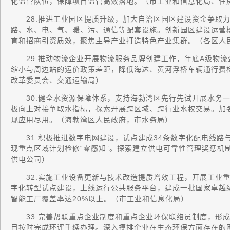
化监管队伍，保障项目监管高效落地。（市工业和信息化局、住
28.推进工业园区提质升级，加大自治区园区建设资金争取力
路、水、电、气、暖、污、通信等配套设施。创新园区建设运营
育和招商引资质效，聚焦主导产业打造特色产业集群。（各区人
29.推动物流企业开展物流服务品牌创建工作，年底A级物流
缩小与周边站的运价政策差距，降低海达、黄河浮桥车辆通行费
改革委员会、交通运输局）
30.健全水资源保障体系，支持海勃湾区先行先试开展水务一体
极向上对接争取水指标，探索开展跨区域、跨行业水权交易。加
现应用尽用。（海勃湾区人民政府，市水务局）
31.积极推进数字电网建设，试点建成34条数字化配电线路与
现重点区域计划检修“零感知”。探索建立供电可靠性管理奖惩机
供电公司）
32.实施工业设备更新与技术改造提质增效工程，开展工业重
字化转型试点建设，上线运行公共服务平台，建成一批国家卓越
智能工厂覆盖率达20%以上。（市工业和信息化局）
33.完善帮联重点企业制度和重点企业环保联络员制度，形成
目按时完成环评手续办理。深入摸排企业在生态环保方面存在的困