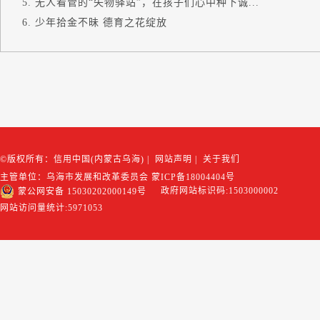
无人看管的“失物驿站”，在孩子们心中种下诚...
少年拾金不昧 德育之花绽放
©版权所有：信用中国(内蒙古乌海)
|
网站声明
|
关于我们
主管单位：乌海市发展和改革委员会
蒙ICP备18004404号
政府网站标识码:1503000002
蒙公网安备 15030202000149号
网站访问量统计:
5971053