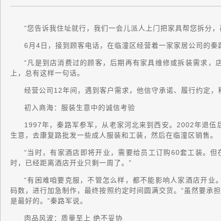
“您告诉我住址就行，我们一会儿派人上门把家具帮您拆分，
6月4日，接到顾客电话，在临潼区经营着一家家居公司的秦
“凡是到店消费过的顾客，后期再有家具维修或拆装需求，
上，总有这样一句话。
经营公司12年间，遇到客户需求，他信守承诺、履行约定，
初入商海：服装生意中的诚信考验
1997年，秦路军参军，从老家河北来到西安。2002年退
生意，去康复路批发一些成人服装和工装，然后在临潼区销售。
“当时，有家酒店即将开业，需要给员工订购60套工装。
时，已经距离酒店开业只剩一周了。”
“有困难咱要克服，不管怎么样，都不能影响人家酒店开业
码数，进行加急制作，最终按照约定时间圆满交货。“虽然要承
是最好的。”秦路军说。
肉品风波：质量至上 绝不妥协