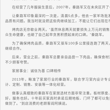
在经营了几年服装生意后，2007年，秦路军又在未央区开
让秦路军印象最深的一次是，清晨5点多，他去一家羊场批发
品质有问题。我当时就没把这些肉继续加工，不能让它们出现在
烤肉店无奈歇业两天。“虽然休息两天就要损失上万元的销
众生命健康，也砸了自己起早贪黑积攒起来的口碑。”秦路军。
为了确保烤肉品质，秦路军又驱车100多公里接连跑了两
继续合作。
后来，营业之前，秦路军总要亲自品尝一下肉品，确保食材
不少顾客夸赞。
家居事业：诚信为基 口碑相传
2013年，瞅准了家居行业的秦路军，联合学习室内设计
计、定制、销售、安装等一体化经营。
做事认真细致的秦路军在家居选材方面非常注重。板材厚度
好，服务也好。十年前买家具时承诺后期地板、门坏了都可以免
做到了。”到店消费的老顾客阎阿姨说。