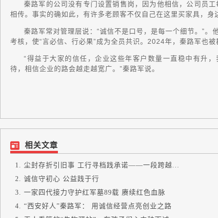
秦路军的公司没有专门设置销售岗，因为他相信，公司员工
相传。事实的确如此，有许多老顾客不仅自己在这里买家具，身
秦路军常对管理层说：“诚信不是口号，是每一个细节。”。
考核，使“言必信、行必果”成为全员共识。2024年，秦路军也被
“得益于大家的信任，企业这些年客户数量一直稳中有升，
待，相信企业的路会越走越宽广。”秦路军说。
相关文章
尘封存折引旧事 工行寻档践承诺——一段跨越...
诚信守初心 公益践于行
一家四代接力守护红军墓89载 赓续红色血脉
“西安好人”秦路军： 用诚信经营点亮创业之路