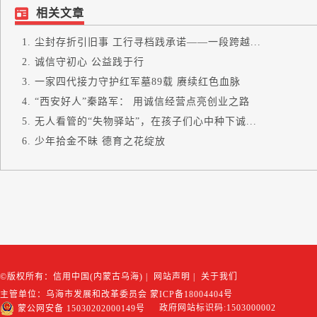
相关文章
尘封存折引旧事 工行寻档践承诺——一段跨越...
诚信守初心 公益践于行
一家四代接力守护红军墓89载 赓续红色血脉
“西安好人”秦路军： 用诚信经营点亮创业之路
无人看管的“失物驿站”，在孩子们心中种下诚...
少年拾金不昧 德育之花绽放
©版权所有：信用中国(内蒙古乌海)
|
网站声明
|
关于我们
主管单位：乌海市发展和改革委员会
蒙ICP备18004404号
政府网站标识码:1503000002
蒙公网安备 15030202000149号