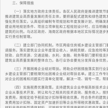
三、保障措施
（一）落实地方政府主体责任。各区人民政府是推进建筑节能
推进建筑业高质量发展的责任主体，要把装配式建筑和绿色建筑发
强化责任落实，认真组织编制专项规划和年度发展计划，明确发展
建设用地规划条件、项目立项审批和工程规划设计时，应当明确
建筑的比例。乌达区政府、海南区政府根据本地区实际情况逐步
实行责任制管理。
（二）建立部门协同机制。市区两级住房城乡建设主管部门要
调服务。落实建筑业企业年度营业收入、纳税贡献、应急抢险等
财政、自然资源、交通运输、水利、金融、税务等部门要积极支
建筑业高质量发展的整体合力。各行业协会要充分发挥自身优势
（三）开展困难企业结对帮扶。将助企纾困措施落实到行业监
乡建设主管部门要梳理列出困难企业结对帮扶名单。建立工作专
对企业的困难和问题实行清单化管理，解决一项、销号一项，帮
（四）实施税费优惠政策。支持建筑业企业申报高新技术企业
企业从事技术开发、转让和与之相关的技术咨询、服务收入，按
发费用，按规定给予税前加计扣除等税收优惠。符合条件的建筑
发费用加计扣除、固定资产加速折旧等企业所得税优惠政策。企
材料目录的新型墙体材料，可按规定享受增值税即征即退优惠政