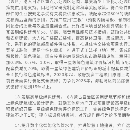
（园区）纳入自治区重点示范园区范围，享受新型工业化示范园
策提供用地支持。因地制宜研究制定容积率奖励政策。符合条件
部件的企业按规定享受有关税费优惠政策。装配率超过50%的
先横向后竖向的原则，先推广应用“三板”（预制内隔墙板、预制
同配合的质量与效益最佳契合点。允许按照项目整体测算装配率
完善钢结构建筑防火、防腐、隔音等性能与技术措施，鼓励公共
和农房建设。大力推广装配式装修，提高整体卫浴、集成厨房、
化、系列化的建筑部品部件供应体系，推进住宅全装修项目实行
菜单式装修，满足个性化需求。推进干式工法楼（地）面、集成
积极推广绿色建筑，国有投资的房屋建筑和市政基础设施工程获
加0.3%、0.7%、1.0%，取得三星级绿色建筑评价标识的城
配套费减免70%，取得一星级绿色建筑评价标识的城市配套费减免
全面执行绿色建筑标准。2023年起，政府投资工程项目原则上
筑要全面实行装配式全装修；力争到2025年，海勃湾区商品房
式装修率达到15%以上。
13.发展高星级绿色建筑。《内蒙古自治区民用建筑节能和绿
上绿色建筑标准设计建造，鼓励其他房地产开发项目建设高星级
积极组织开展一星级绿色建筑评价标识工作，完善绿色建筑标识
建筑不少于1项；建立标识撤销机制，对弄虚作假行为给予限期
14.提升数字化智能化监管水平。推进智慧工地建设，推广远