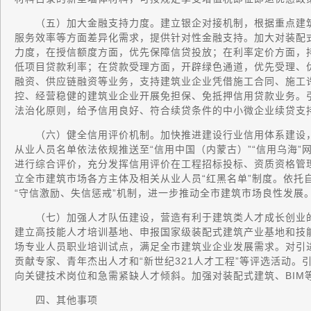
（五）加大金融支持力度。建立银企对接机制，根据重点建筑
服务效率等方面差异化需求，提供针对性金融支持。加大对装配
力度，在授信额度方面，优先保障信贷投放；在利率定价方面，持
低项目贷款利率；在贷款受理方面，开辟绿色通道，优先受理、
融资、供应链融资等业务，支持建筑业企业凭借施工合同、施工
控、经营稳健的建筑业企业开展免担保、免抵押信用贷款业务。
法治化原则，给予信用良好、符合续贷条件的中小微企业续贷支
（六）健全信用评价机制。加快推进建设行业信用体系建设，
从业人员名单依法依规推送至“信用中国（内蒙古）”“信用乌海
进行综合评价，充分发挥信用评价在工程招标投标、资质资格管
立全市建筑市场各方主体及相关从业人员“红黑名单”制度。依托
“守信激励、失信惩戒”机制，进一步推动全市建筑市场良性发展
（七）加强人才队伍建设，营造有利于建筑类人才成长创业的环
建立高技能人才培训基地、申报国家级装配式建筑产业基地和技
场专业人员职业培训试点，满足全市建筑业企业发展需求。对引
贡献专家、青年杰出人才和“新世纪321人才工程”等评选活动
向关键技术岗位和急需紧缺人才倾斜。加强对装配式建筑、BIM
四、其他事项