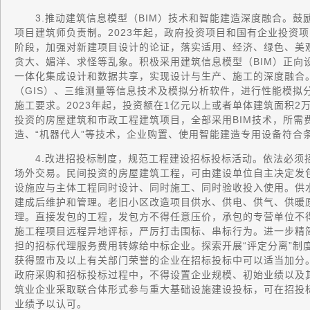
3.推动建筑信息模型（BIM）技术和智能建造深度融合。鼓
项目建筑师负责制。2023年起，政府投资项目和国有企业投资
阶段，加强对新建项目设计的论证，落实适用、经济、绿色、美
贪大、媚洋、求怪等乱象。积极采用建筑信息模型（BIM）正向
一体化集成设计和数据共享，实现设计与生产、施工的深度融合。
（GIS）、三维测量等信息技术及模拟分析软件，进行性能模拟
施工要求。2023年起，投资额在1亿元以上或者单体建筑面积
投资的房屋建筑和市政工程建筑项目，全部采用BIM技术，所需
造、“机器代人”等技术，企业购置、使用智能建造专用设备符合
4.改进招投标制度，规范工程建设招标投标活动。依法必须
场外交易。民间投资的房屋建筑工程，可由建设单位自主决定发
设施应与主体工程同时设计、同时施工、同时验收投入使用。供
建成后维护和管理。老旧小区改造项目供水、供电、供气、供暖
理。直接发包的工程，发包方不得任意压价，承包的专营单位不
施工程项目远程异地评标，严厉打击围标、串标行为。进一步精
担的招标代理服务费用转嫁给中标企业。探索开展“评定分离”制
获得盟市及以上有关部门荣誉的企业在招标投标中可以适当加分
政府采购和招标投标过程中，不得设置企业规模、初始业绩以及
筑业企业采取联合体形式参与重大基础设施建设投标，可在招投
业绩予以认可。