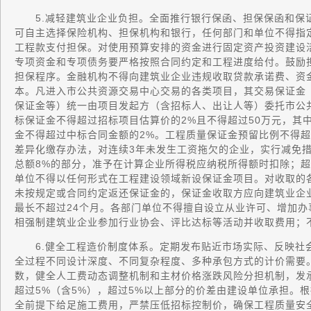
5.减轻建筑业企业负担。全面推行银行保函、担保保函和保
可自主选择保险机构、担保机构和银行，任何部门和单位不得指
工程款支付担保。对使用预算安排的资金进行固定资产投资建设
专项资金和专项债务要严格按照合同约定和工程进度给付。鼓励
担保程序。金融机构不得向建筑业企业违规收取贷款承诺费、资
本。凡进入市公共资源交易中心交易的各类项目，其交易保证金
保证金等）统一由项目发起方（含招标人、出让人等）委托市公
标保证金不得超过招标项目估算价的2%且不得超过50万元，其
金不得超过中标合同金额的2%。工程质量保证金预留比例不得超
差异化缴存办法，对连续3年未发生工资拖欠的企业，实行减免
总额8%的部分，准予在计算企业所得税应纳税所得额时扣除；
单位不得以任何形式在工程建设领域新设保证金项目。对收取的
未按规定或合同约定返还保证金的，保证金收取方应向建筑业企
最长不超过24个月。各部门单位不得擅自设立从业许可、增加
相强制建筑业企业参加行业协会、评比达标等活动并收取费用；
6.健全工程造价制度体系。定期发布贴近市场实际、反映社
全过程不同设计深度、不同复杂程度、多种承包方式的计价需要
数，健全人工费动态调整机制和主材价格涨跌风险分担机制，发
超过5%（含5%），超过5%以上部分的价差由建设单位承担。
全前提下给足施工费用，严禁压低招标控制价，确保工程质量安