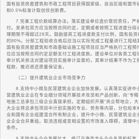
国有投资房屋建筑和市政工程项目获得国家级、自治区级和盟市级优
和0.5%标准计取创优创新费。
7.完善工程价款结算办法。落实建设单位造价管控责任，严
付。发承包双方应当按照合同约定，定期或者按照工程进度分段
理期限不得超过28天。鼓励提高工程进度款支付比例，国有投
的80%。分部工程验收合格后应当以实际完成工程量进行工程
国有投资房屋建筑和市政基础设施工程项目应当严格执行工程预
位应当按照合同约定足额支付工程进度款。建设单位对各类工程
审计机关依法对建设项目实施审计监督的，其审计结果不作为工
程款、推迟退还质量保证金。
（二）提升建筑业企业市场竞争力
8.支持中小微及民营建筑业企业加快发展。认真落实促进中
营建筑业企业在专业细分领域开展技术攻坚和产品创新，向“专精
地施工总承包三级企业直接承担。定期组织开展“央企帮地企，大
大企业将总承包项目中计划实施的专业、劳务等内容，分包给本
业和国有企业组建混合所有制企业，提升中小微、民营建筑业企
业企业合并重组。取消违规或变相设置的市场准入障碍，清理中
条件。
9.支持龙头企业发展壮大。修订乌海市龙头企业名录和标准