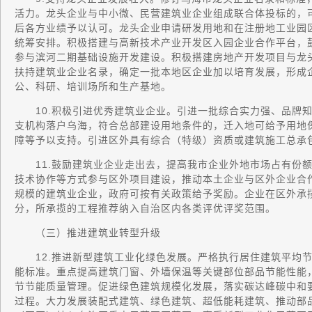
活力。龙头企业与中小微、民营建筑业企业组成联合体投标的，
后各方业绩予以认可。龙头企业申请研发用地和在注册地工业园
统筹安排。积极搭建与高新技术产业开发区入园企业合作平台，
参与滨河二期基础设施开发建设。积极搭建房地产开发项目与龙
扶持建筑业企业名录，确定一批本地区企业加以培育发展，形成
公、科研、培训场所和生产基地。
10.积极引进优秀建筑业企业。引进一批综合实力强、品牌知
支机构落户乌海，符合总部建设用地条件的，迁入地可给予用地
障等予以支持。引进区外具有综合（特级）资质或建筑施工总承
11.鼓励建筑业企业走出去，提高我市企业外地市场占有份额
技术协作等方式参与区外项目建设，推动本土企业与区外企业合
规模的建筑业企业，政府可按有关政策给予奖励。企业在区外承
分，所承揽的工程推荐纳入自治区内各类评优评奖范围。
（三）推进建筑业转型升级
12.推进新型建筑工业化绿色发展。严格执行居住建筑平均节能
能标准。重点提高建筑门窗、外墙保温等关键部位部品节能性能
节节能质量管理。促进绿色建筑规模化发展，落实碳达峰碳中和
过程。大力发展装配式建筑、绿色建筑、超低能耗建筑、推动部