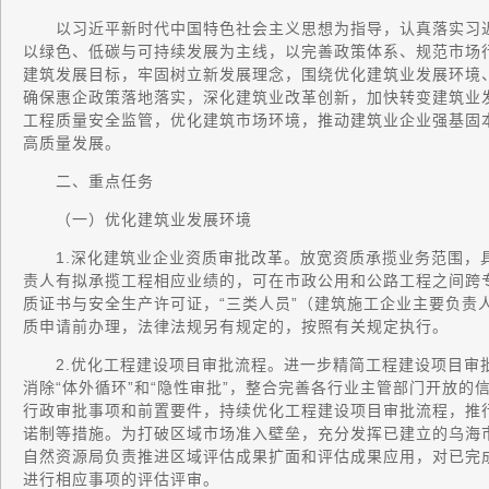
以习近平新时代中国特色社会主义思想为指导，认真落实习近
以绿色、低碳与可持续发展为主线，以完善政策体系、规范市场
建筑发展目标，牢固树立新发展理念，围绕优化建筑业发展环境
确保惠企政策落地落实，深化建筑业改革创新，加快转变建筑业
工程质量安全监管，优化建筑市场环境，推动建筑业企业强基固
高质量发展。
二、重点任务
（一）优化建筑业发展环境
1.深化建筑业企业资质审批改革。放宽资质承揽业务范围，
责人有拟承揽工程相应业绩的，可在市政公用和公路工程之间跨
质证书与安全生产许可证，“三类人员”（建筑施工企业主要负责
质申请前办理，法律法规另有规定的，按照有关规定执行。
2.优化工程建设项目审批流程。进一步精简工程建设项目审
消除“体外循环”和“隐性审批”，整合完善各行业主管部门开放
行政审批事项和前置要件，持续优化工程建设项目审批流程，推
诺制等措施。为打破区域市场准入壁垒，充分发挥已建立的乌海市
自然资源局负责推进区域评估成果扩面和评估成果应用，对已完
进行相应事项的评估评审。