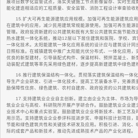
展项目数字化监管试点，落实关键施工节点影像留存、实时生成
能化建造相适应的工程质量、安全监管、消防工程设计审查验收
15.扩大可再生能源建筑应用规模。加强可再生能源建筑应用
在建筑中的应用，减少民用建筑常规能源使用。加强可再生能源
管理。政府投资新建的公共建筑和既有大型公共建筑实施节能改
热水建筑一体化系统，推动12层以下居住建筑和医院、学校、
一体化技术。太阳能建筑一体化应用系统的设计应与建筑设计同
日照标准。在城镇建筑中推广太阳能光伏分布式、一体化应用，
优良的新型建材，引导装配式构件、保温材料、预拌混凝土、新
动装配式建筑等率先采用绿色建材，逐步提高新建建筑中绿色建
16.推行建筑保温结构一体化。贯彻落实建筑保温结构一体化
导生产企业研发、引进一体化技术，提高工艺装备水平，完善质
励保障性住房、绿色建筑、农村自建房、政府投资的公共建筑和
17.支持建筑业企业自主创新。建立由企业为主体、市场为导
筑业企业与高校、科研院所开展产学研合作。鼓励建筑业企业建
业技术中心和重点实验室。鼓励建筑业企业将新技术、新工艺及
用示范。支持建筑业企业参评科技进步奖、申报科技计划项目，
节能和绿色建筑共性和关键技术研发及应用。积极引进、消化、
际的成套产品和新技术，推动先进成熟技术产品的产业化进程。