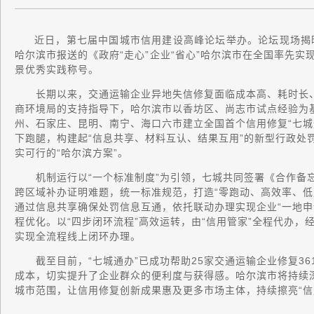
近日，第七届中国城市信用建设高峰论坛举办。论坛现场揭
哈尔滨市报送的《政府“走心”企业“省心”哈尔滨市在全国率先实
景优秀实践称号。
长期以来，交通运输企业异地失信修复面临成本高、耗时长、“
商环境局的支持指导下，哈尔滨市以香坊区、尚志市试点经验为
州、石家庄、昆明、南宁、海口六市建立全国首个信用修复“七城
下跑腿，构建起“信息共享、材料互认、结果互用”的新型行政处
实可行的“哈尔滨方案”。
机制运行以“一个标准制度”为引领，七城共同签署《合作备忘
跨区域补办证明难题，统一标准规范，打造“零跑动、高效率、低
通过信息共享确保处罚信息互通，依托联动办理实现企业“一地申
程优化。以“四步闭环流程”高效运转，由“信用管家”全程代办，经
实现全流程线上闭环办理。
截至目前，“七城通办”已成功帮助25家交通运输企业修复36
成本，切实提升了企业群众的便利度与获得感。哈尔滨市将持续
城市范围，让信用修复创新成果惠及更多市场主体，持续擦亮“信