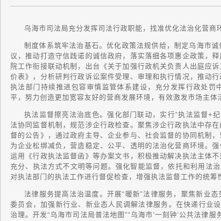
乌海市司法局充分发挥司法行政职能，找准优化法治化营商
制度体系筑牢法治基石。优化政策法规供给，制定乌海市诚
议，推动打造守信践诺的诚信政府，落实落细各项惠企政策，释
院工作衔接联动机制，出台《关于加强行政机关负责人出庭应诉
价表》，分析研判行政诉讼案件受理、审理和执行情况，推动行
执法部门持续推进包容审慎监管体系建设，充分发挥行政处罚
平，努力创造更加宽容友好的营商发展环境，有效激发市场主体
执法监督擦亮法治底色。强化部门联动，实行“执法监督+纪委监
法协同监督机制，规范涉企行政检查。聚焦涉企行政执法中存在
督的公告》，通过政府主导、企业参与、社会监督的协同机制，
为企业松绑减负，营造稳定、公平、透明的法治化营商环境。强
运用《行政执法监督函》等办案文书，积极推动解决执法主体不
充分、执法方式不文明等问题。强化智能监督，依托和利用法治
对执法部门的执法工作进行督促检查，增强执法监督工作的统筹
法律服务提高法治温度。开展“暖新”法律服务，聚焦新业
委员会，加强新行业、新业态人民调解法律服务。在快递行业设立
治理。开发“乌海市司法局普法地图”“乌海市‘一刻钟’公共法律服