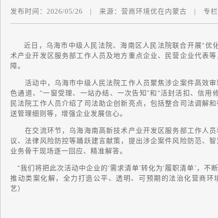
发布时间：
2026/05/26
|
来源：
营商环境优在内蒙古
|
专栏
近日，乌海市中级人民法院、海南区人民法院联合开展“优
术产业开发区服务部工作人员及地方重点企业、民营企业代表等
障。
活动中，乌海市中级人民法院工作人员聚焦涉企案件高效审理
色通道、“一窗受理、一站办结、一次告知”和“活封活扣、信用
民法院工作人员介绍了司法助企创新亮点，包括整合司法调解和
送管理细则等，增强企业发展信心。
在交流环节，乌海海南高新技术产业开发区服务部工作人员和
议、法律风险防控等踊跃建言献策，提出涉企案件风险防范、智
业务骨干现场逐一回应、精准解答。
“我们将把此次活动中企业的‘需求清单’转化为‘履职清单’，
推动类案化解，全力打造公平、透明、可预期的法治化营商环境
艺）