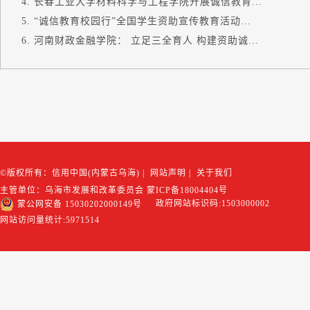
长春工业大学材料科学与工程学院开展诚信教育...
“诚信教育校园行”全国学生资助宣传教育活动...
河南财政金融学院： 立足三全育人 构建资助诚...
©版权所有：信用中国(内蒙古乌海)
|
网站声明
|
关于我们
主管单位：乌海市发展和改革委员会
蒙ICP备18004404号
政府网站标识码:1503000002
蒙公网安备 15030202000149号
网站访问量统计:
5971514